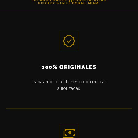
10+ AÑOS
·
MÁS DE 3500 REFERENCIAS
UBICADOS EN EL DORAL, MIAMI
verified
100% ORIGINALES
Trabajamos directamente con marcas
autorizadas.
payments