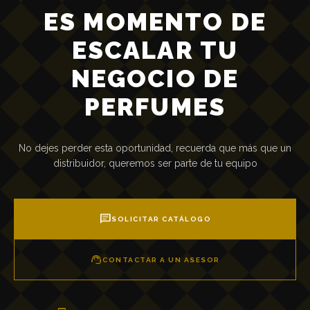
ES MOMENTO DE
No aceptamos pagos por Zelle, ni aceptamos TDD/TDC
ESCALAR TU
NEGOCIO DE
PERFUMES
No dejes perder esta oportunidad, recuerda que más que un
distribuidor, queremos ser parte de tu equipo
chat
SOLICITAR CATÁLOGO
support_agent
CONTACTAR A UN ASESOR