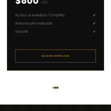
$800
USD
Acceso al Inventario Completo
✓
Asesoría personalizada
✓
Soporte
✓
QUIERO EMPEZAR