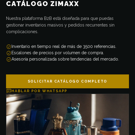
CATÁLOGO ZIMAXX
Nuestra plataforma B2B está diseñada para que puedas
gestionar inventarios masivos y pedidos recurrentes sin
complicaciones.
check_circle
Inventario en tiempo real de más de 3500 referencias.
check_circle
Escalones de precios por volumen de compra.
check_circle
Asesoría personalizada sobre tendencias del mercado.
SOLICITAR CATÁLOGO COMPLETO
chat
HABLAR POR WHATSAPP